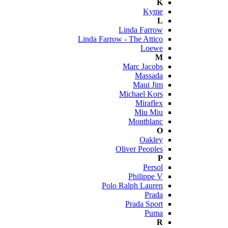
K
Kyme
L
Linda Farrow
Linda Farrow - The Attico
Loewe
M
Marc Jacobs
Massada
Maui Jim
Michael Kors
Miraflex
Miu Miu
Montblanc
O
Oakley
Oliver Peoples
P
Persol
Philippe V
Polo Ralph Lauren
Prada
Prada Sport
Puma
R