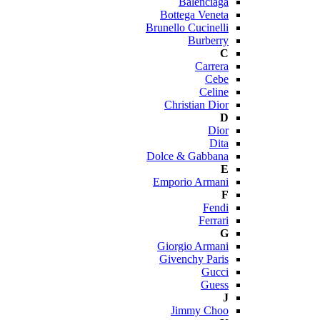
Balenciaga
Bottega Veneta
Brunello Cucinelli
Burberry
C
Carrera
Cebe
Celine
Christian Dior
D
Dior
Dita
Dolce & Gabbana
E
Emporio Armani
F
Fendi
Ferrari
G
Giorgio Armani
Givenchy Paris
Gucci
Guess
J
Jimmy Choo