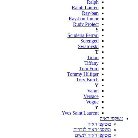
Ralph
Ralph Lauren
Ray-ban
Ray-ban Junior
Rudy Project
S
Scuderia Ferrari
Serengeti
Swarovski
T
Tidou
Tiffany
Tom Ford
Tommy Hilfiger
Tory Burch
V
Vanni
Versace
Vogue
Y
Yves Saint Laurent
משקפי ראיה
משקפי ראיה
משקפי ראיה לגברים
משקפי ראיה לנשים