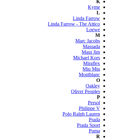
K
Kyme
L
Linda Farrow
Linda Farrow - The Attico
Loewe
M
Marc Jacobs
Massada
Maui Jim
Michael Kors
Miraflex
Miu Miu
Montblanc
O
Oakley
Oliver Peoples
P
Persol
Philippe V
Polo Ralph Lauren
Prada
Prada Sport
Puma
R