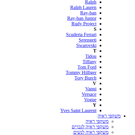
Ralph
Ralph Lauren
Ray-ban
Ray-ban Junior
Rudy Project
S
Scuderia Ferrari
Serengeti
Swarovski
T
Tidou
Tiffany
Tom Ford
Tommy Hilfiger
Tory Burch
V
Vanni
Versace
Vogue
Y
Yves Saint Laurent
משקפי ראיה
משקפי ראיה
משקפי ראיה לגברים
משקפי ראיה לנשים