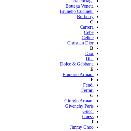
Balenciaga
Bottega Veneta
Brunello Cucinelli
Burberry
C
Carrera
Cebe
Celine
Christian Dior
D
Dior
Dita
Dolce & Gabbana
E
Emporio Armani
F
Fendi
Ferrari
G
Giorgio Armani
Givenchy Paris
Gucci
Guess
J
Jimmy Choo