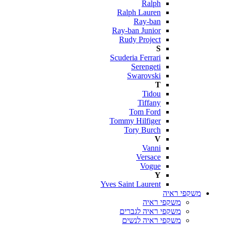
Ralph
Ralph Lauren
Ray-ban
Ray-ban Junior
Rudy Project
S
Scuderia Ferrari
Serengeti
Swarovski
T
Tidou
Tiffany
Tom Ford
Tommy Hilfiger
Tory Burch
V
Vanni
Versace
Vogue
Y
Yves Saint Laurent
משקפי ראיה
משקפי ראיה
משקפי ראיה לגברים
משקפי ראיה לנשים