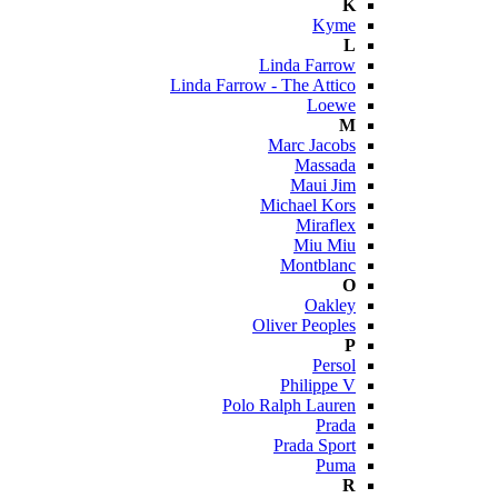
K
Kyme
L
Linda Farrow
Linda Farrow - The Attico
Loewe
M
Marc Jacobs
Massada
Maui Jim
Michael Kors
Miraflex
Miu Miu
Montblanc
O
Oakley
Oliver Peoples
P
Persol
Philippe V
Polo Ralph Lauren
Prada
Prada Sport
Puma
R