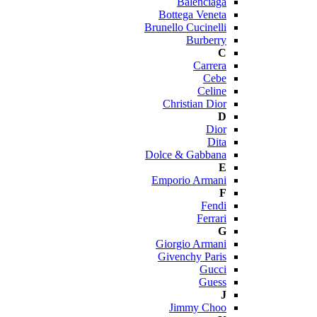
Balenciaga
Bottega Veneta
Brunello Cucinelli
Burberry
C
Carrera
Cebe
Celine
Christian Dior
D
Dior
Dita
Dolce & Gabbana
E
Emporio Armani
F
Fendi
Ferrari
G
Giorgio Armani
Givenchy Paris
Gucci
Guess
J
Jimmy Choo