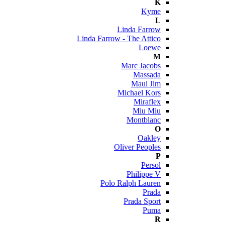
K
Kyme
L
Linda Farrow
Linda Farrow - The Attico
Loewe
M
Marc Jacobs
Massada
Maui Jim
Michael Kors
Miraflex
Miu Miu
Montblanc
O
Oakley
Oliver Peoples
P
Persol
Philippe V
Polo Ralph Lauren
Prada
Prada Sport
Puma
R