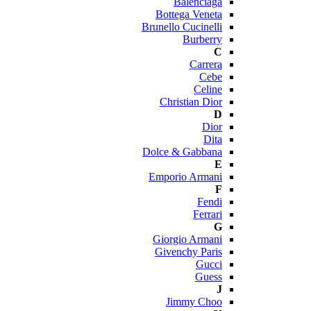
Balenciaga
Bottega Veneta
Brunello Cucinelli
Burberry
C
Carrera
Cebe
Celine
Christian Dior
D
Dior
Dita
Dolce & Gabbana
E
Emporio Armani
F
Fendi
Ferrari
G
Giorgio Armani
Givenchy Paris
Gucci
Guess
J
Jimmy Choo