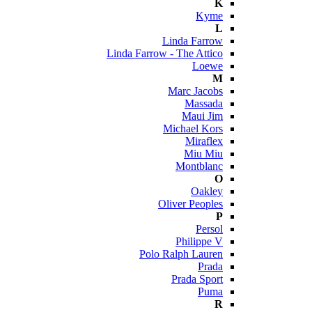
K
Kyme
L
Linda Farrow
Linda Farrow - The Attico
Loewe
M
Marc Jacobs
Massada
Maui Jim
Michael Kors
Miraflex
Miu Miu
Montblanc
O
Oakley
Oliver Peoples
P
Persol
Philippe V
Polo Ralph Lauren
Prada
Prada Sport
Puma
R