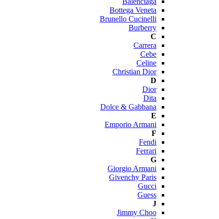
Balenciaga
Bottega Veneta
Brunello Cucinelli
Burberry
C
Carrera
Cebe
Celine
Christian Dior
D
Dior
Dita
Dolce & Gabbana
E
Emporio Armani
F
Fendi
Ferrari
G
Giorgio Armani
Givenchy Paris
Gucci
Guess
J
Jimmy Choo