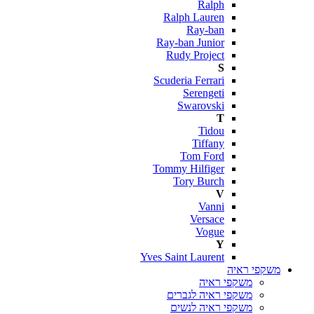
Ralph
Ralph Lauren
Ray-ban
Ray-ban Junior
Rudy Project
S
Scuderia Ferrari
Serengeti
Swarovski
T
Tidou
Tiffany
Tom Ford
Tommy Hilfiger
Tory Burch
V
Vanni
Versace
Vogue
Y
Yves Saint Laurent
משקפי ראיה
משקפי ראיה
משקפי ראיה לגברים
משקפי ראיה לנשים