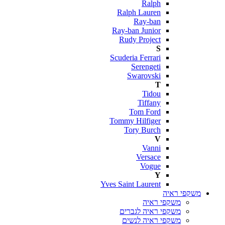
Ralph
Ralph Lauren
Ray-ban
Ray-ban Junior
Rudy Project
S
Scuderia Ferrari
Serengeti
Swarovski
T
Tidou
Tiffany
Tom Ford
Tommy Hilfiger
Tory Burch
V
Vanni
Versace
Vogue
Y
Yves Saint Laurent
משקפי ראיה
משקפי ראיה
משקפי ראיה לגברים
משקפי ראיה לנשים