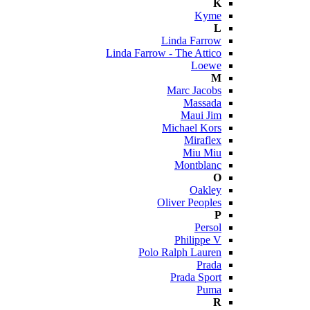
K
Kyme
L
Linda Farrow
Linda Farrow - The Attico
Loewe
M
Marc Jacobs
Massada
Maui Jim
Michael Kors
Miraflex
Miu Miu
Montblanc
O
Oakley
Oliver Peoples
P
Persol
Philippe V
Polo Ralph Lauren
Prada
Prada Sport
Puma
R