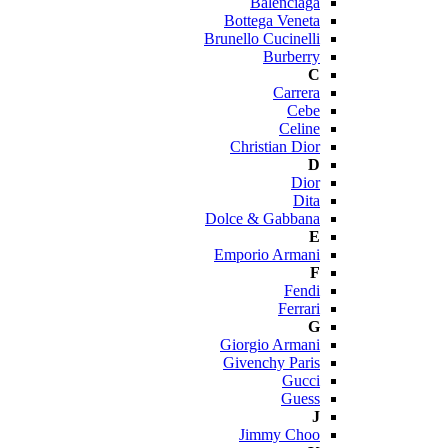
Balenciaga
Bottega Veneta
Brunello Cucinelli
Burberry
C
Carrera
Cebe
Celine
Christian Dior
D
Dior
Dita
Dolce & Gabbana
E
Emporio Armani
F
Fendi
Ferrari
G
Giorgio Armani
Givenchy Paris
Gucci
Guess
J
Jimmy Choo