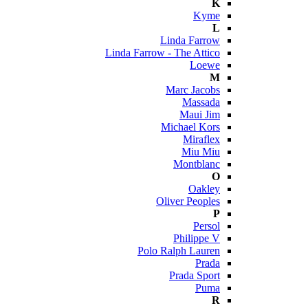
K
Kyme
L
Linda Farrow
Linda Farrow - The Attico
Loewe
M
Marc Jacobs
Massada
Maui Jim
Michael Kors
Miraflex
Miu Miu
Montblanc
O
Oakley
Oliver Peoples
P
Persol
Philippe V
Polo Ralph Lauren
Prada
Prada Sport
Puma
R