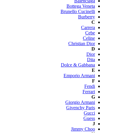
Balenciaga
Bottega Veneta
Brunello Cucinelli
Burberry
C
Carrera
Cebe
Celine
Christian Dior
D
Dior
Dita
Dolce & Gabbana
E
Emporio Armani
F
Fendi
Ferrari
G
Giorgio Armani
Givenchy Paris
Gucci
Guess
J
Jimmy Choo