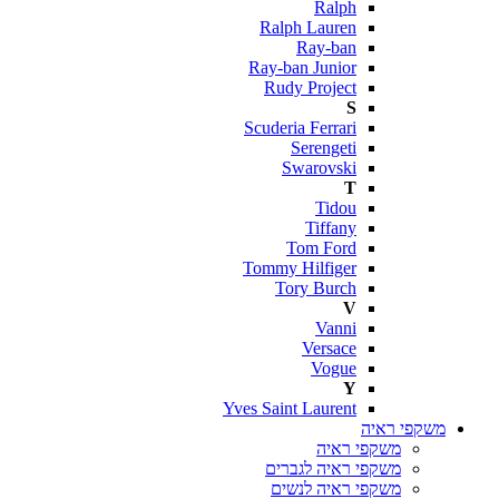
Ralph
Ralph Lauren
Ray-ban
Ray-ban Junior
Rudy Project
S
Scuderia Ferrari
Serengeti
Swarovski
T
Tidou
Tiffany
Tom Ford
Tommy Hilfiger
Tory Burch
V
Vanni
Versace
Vogue
Y
Yves Saint Laurent
משקפי ראיה
משקפי ראיה
משקפי ראיה לגברים
משקפי ראיה לנשים