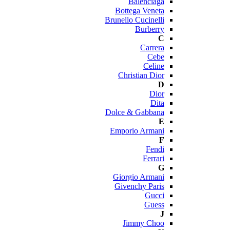
Balenciaga
Bottega Veneta
Brunello Cucinelli
Burberry
C
Carrera
Cebe
Celine
Christian Dior
D
Dior
Dita
Dolce & Gabbana
E
Emporio Armani
F
Fendi
Ferrari
G
Giorgio Armani
Givenchy Paris
Gucci
Guess
J
Jimmy Choo