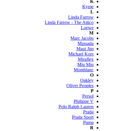
K
Kyme
L
Linda Farrow
Linda Farrow - The Attico
Loewe
M
Marc Jacobs
Massada
Maui Jim
Michael Kors
Miraflex
Miu Miu
Montblanc
O
Oakley
Oliver Peoples
P
Persol
Philippe V
Polo Ralph Lauren
Prada
Prada Sport
Puma
R