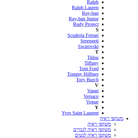
Ralph
Ralph Lauren
Ray-ban
Ray-ban Junior
Rudy Project
S
Scuderia Ferrari
Serengeti
Swarovski
T
Tidou
Tiffany
Tom Ford
Tommy Hilfiger
Tory Burch
V
Vanni
Versace
Vogue
Y
Yves Saint Laurent
משקפי ראיה
משקפי ראיה
משקפי ראיה לגברים
משקפי ראיה לנשים