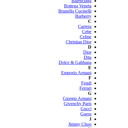
Balenciaga
Bottega Veneta
Brunello Cucinelli
Burberry
C
Carrera
Cebe
Celine
Christian Dior
D
Dior
Dita
Dolce & Gabbana
E
Emporio Armani
F
Fendi
Ferrari
G
Giorgio Armani
Givenchy Paris
Gucci
Guess
J
Jimmy Choo