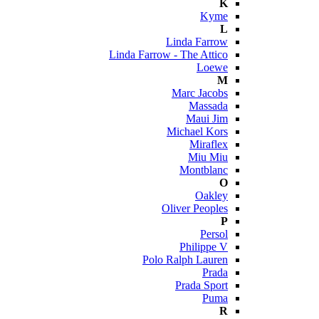
K
Kyme
L
Linda Farrow
Linda Farrow - The Attico
Loewe
M
Marc Jacobs
Massada
Maui Jim
Michael Kors
Miraflex
Miu Miu
Montblanc
O
Oakley
Oliver Peoples
P
Persol
Philippe V
Polo Ralph Lauren
Prada
Prada Sport
Puma
R