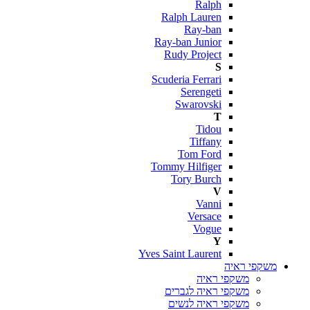
Ralph
Ralph Lauren
Ray-ban
Ray-ban Junior
Rudy Project
S
Scuderia Ferrari
Serengeti
Swarovski
T
Tidou
Tiffany
Tom Ford
Tommy Hilfiger
Tory Burch
V
Vanni
Versace
Vogue
Y
Yves Saint Laurent
משקפי ראיה
משקפי ראיה
משקפי ראיה לגברים
משקפי ראיה לנשים