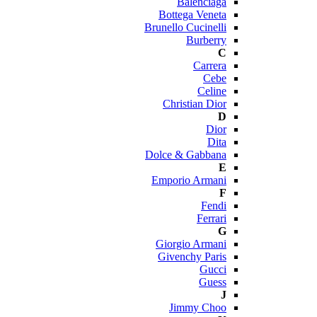
Balenciaga
Bottega Veneta
Brunello Cucinelli
Burberry
C
Carrera
Cebe
Celine
Christian Dior
D
Dior
Dita
Dolce & Gabbana
E
Emporio Armani
F
Fendi
Ferrari
G
Giorgio Armani
Givenchy Paris
Gucci
Guess
J
Jimmy Choo