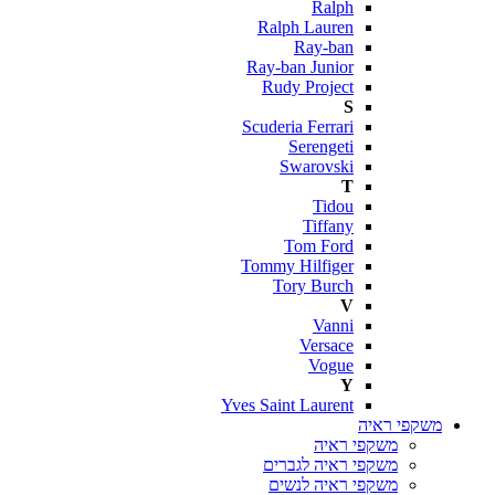
Ralph
Ralph Lauren
Ray-ban
Ray-ban Junior
Rudy Project
S
Scuderia Ferrari
Serengeti
Swarovski
T
Tidou
Tiffany
Tom Ford
Tommy Hilfiger
Tory Burch
V
Vanni
Versace
Vogue
Y
Yves Saint Laurent
משקפי ראיה
משקפי ראיה
משקפי ראיה לגברים
משקפי ראיה לנשים