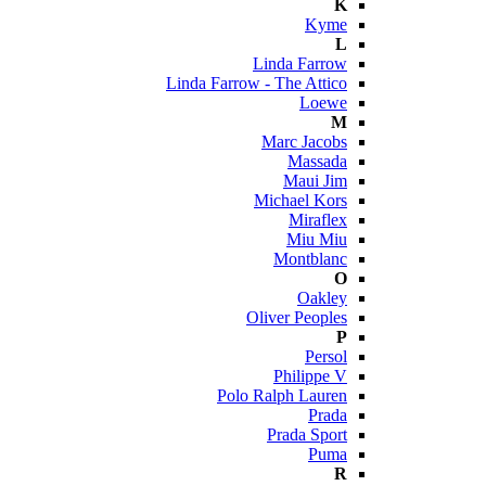
K
Kyme
L
Linda Farrow
Linda Farrow - The Attico
Loewe
M
Marc Jacobs
Massada
Maui Jim
Michael Kors
Miraflex
Miu Miu
Montblanc
O
Oakley
Oliver Peoples
P
Persol
Philippe V
Polo Ralph Lauren
Prada
Prada Sport
Puma
R