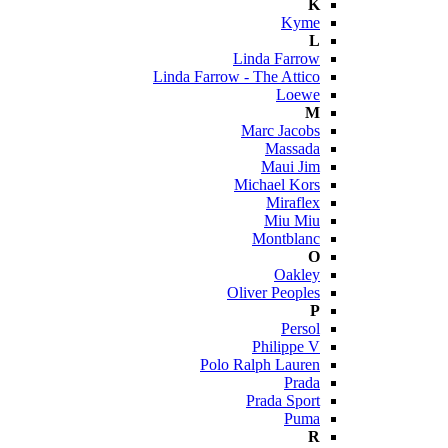
K
Kyme
L
Linda Farrow
Linda Farrow - The Attico
Loewe
M
Marc Jacobs
Massada
Maui Jim
Michael Kors
Miraflex
Miu Miu
Montblanc
O
Oakley
Oliver Peoples
P
Persol
Philippe V
Polo Ralph Lauren
Prada
Prada Sport
Puma
R