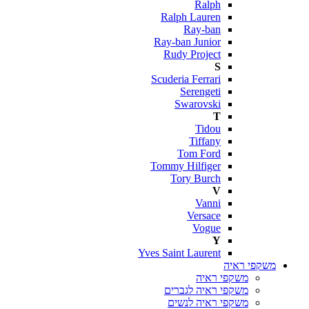
Ralph
Ralph Lauren
Ray-ban
Ray-ban Junior
Rudy Project
S
Scuderia Ferrari
Serengeti
Swarovski
T
Tidou
Tiffany
Tom Ford
Tommy Hilfiger
Tory Burch
V
Vanni
Versace
Vogue
Y
Yves Saint Laurent
משקפי ראיה
משקפי ראיה
משקפי ראיה לגברים
משקפי ראיה לנשים