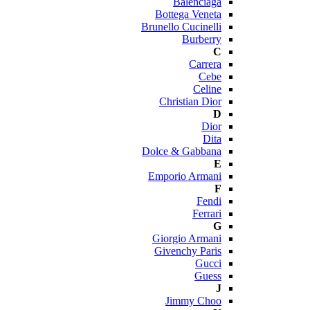
Balenciaga
Bottega Veneta
Brunello Cucinelli
Burberry
C
Carrera
Cebe
Celine
Christian Dior
D
Dior
Dita
Dolce & Gabbana
E
Emporio Armani
F
Fendi
Ferrari
G
Giorgio Armani
Givenchy Paris
Gucci
Guess
J
Jimmy Choo