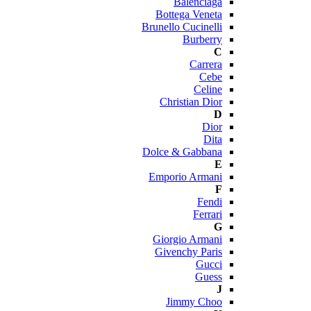
Balenciaga
Bottega Veneta
Brunello Cucinelli
Burberry
C
Carrera
Cebe
Celine
Christian Dior
D
Dior
Dita
Dolce & Gabbana
E
Emporio Armani
F
Fendi
Ferrari
G
Giorgio Armani
Givenchy Paris
Gucci
Guess
J
Jimmy Choo