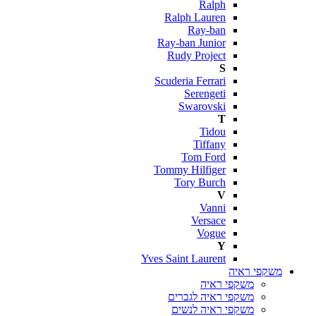
Ralph
Ralph Lauren
Ray-ban
Ray-ban Junior
Rudy Project
S
Scuderia Ferrari
Serengeti
Swarovski
T
Tidou
Tiffany
Tom Ford
Tommy Hilfiger
Tory Burch
V
Vanni
Versace
Vogue
Y
Yves Saint Laurent
משקפי ראיה
משקפי ראיה
משקפי ראיה לגברים
משקפי ראיה לנשים