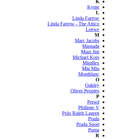
K
Kyme
L
Linda Farrow
Linda Farrow - The Attico
Loewe
M
Marc Jacobs
Massada
Maui Jim
Michael Kors
Miraflex
Miu Miu
Montblanc
O
Oakley
Oliver Peoples
P
Persol
Philippe V
Polo Ralph Lauren
Prada
Prada Sport
Puma
R