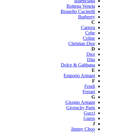
Balenciaga
Bottega Veneta
Brunello Cucinelli
Burberry
C
Carrera
Cebe
Celine
Christian Dior
D
Dior
Dita
Dolce & Gabbana
E
Emporio Armani
F
Fendi
Ferrari
G
Giorgio Armani
Givenchy Paris
Gucci
Guess
J
Jimmy Choo