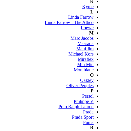
K
Kyme
L
Linda Farrow
Linda Farrow - The Attico
Loewe
M
Marc Jacobs
Massada
Maui Jim
Michael Kors
Miraflex
Miu Miu
Montblanc
O
Oakley
Oliver Peoples
P
Persol
Philippe V
Polo Ralph Lauren
Prada
Prada Sport
Puma
R