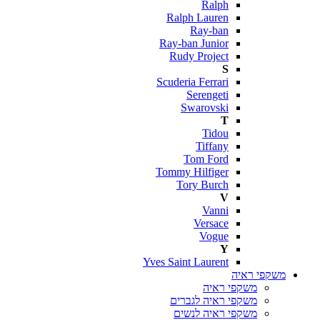
Ralph
Ralph Lauren
Ray-ban
Ray-ban Junior
Rudy Project
S
Scuderia Ferrari
Serengeti
Swarovski
T
Tidou
Tiffany
Tom Ford
Tommy Hilfiger
Tory Burch
V
Vanni
Versace
Vogue
Y
Yves Saint Laurent
משקפי ראיה
משקפי ראיה
משקפי ראיה לגברים
משקפי ראיה לנשים