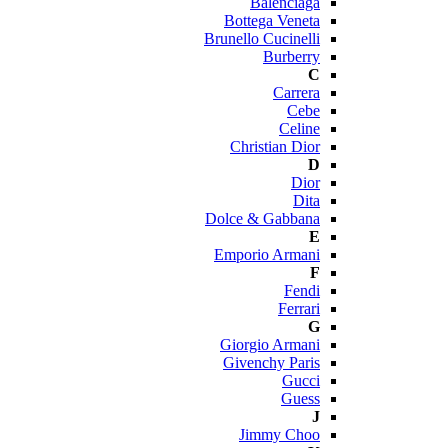
Balenciaga
Bottega Veneta
Brunello Cucinelli
Burberry
C
Carrera
Cebe
Celine
Christian Dior
D
Dior
Dita
Dolce & Gabbana
E
Emporio Armani
F
Fendi
Ferrari
G
Giorgio Armani
Givenchy Paris
Gucci
Guess
J
Jimmy Choo