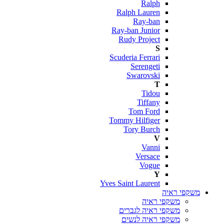
Ralph
Ralph Lauren
Ray-ban
Ray-ban Junior
Rudy Project
S
Scuderia Ferrari
Serengeti
Swarovski
T
Tidou
Tiffany
Tom Ford
Tommy Hilfiger
Tory Burch
V
Vanni
Versace
Vogue
Y
Yves Saint Laurent
משקפי ראיה
משקפי ראיה
משקפי ראיה לגברים
משקפי ראיה לנשים