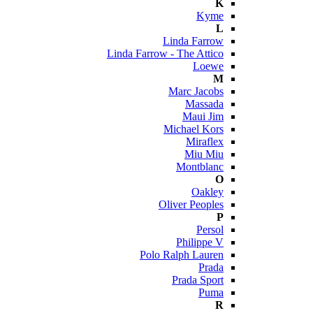
K
Kyme
L
Linda Farrow
Linda Farrow - The Attico
Loewe
M
Marc Jacobs
Massada
Maui Jim
Michael Kors
Miraflex
Miu Miu
Montblanc
O
Oakley
Oliver Peoples
P
Persol
Philippe V
Polo Ralph Lauren
Prada
Prada Sport
Puma
R