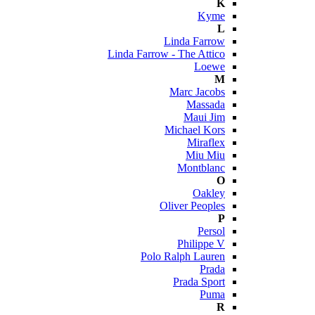
K
Kyme
L
Linda Farrow
Linda Farrow - The Attico
Loewe
M
Marc Jacobs
Massada
Maui Jim
Michael Kors
Miraflex
Miu Miu
Montblanc
O
Oakley
Oliver Peoples
P
Persol
Philippe V
Polo Ralph Lauren
Prada
Prada Sport
Puma
R