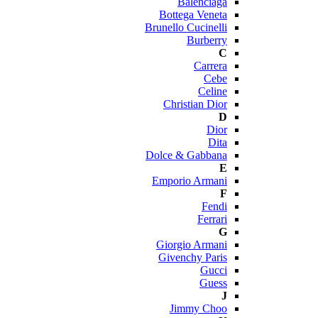
Balenciaga
Bottega Veneta
Brunello Cucinelli
Burberry
C
Carrera
Cebe
Celine
Christian Dior
D
Dior
Dita
Dolce & Gabbana
E
Emporio Armani
F
Fendi
Ferrari
G
Giorgio Armani
Givenchy Paris
Gucci
Guess
J
Jimmy Choo