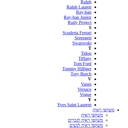
Ralph
Ralph Lauren
Ray-ban
Ray-ban Junior
Rudy Project
S
Scuderia Ferrari
Serengeti
Swarovski
T
Tidou
Tiffany
Tom Ford
Tommy Hilfiger
Tory Burch
V
Vanni
Versace
Vogue
Y
Yves Saint Laurent
משקפי ראיה
משקפי ראיה
משקפי ראיה לגברים
משקפי ראיה לנשים