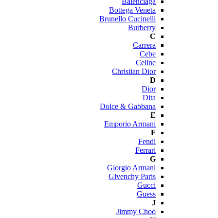
Balenciaga
Bottega Veneta
Brunello Cucinelli
Burberry
C
Carrera
Cebe
Celine
Christian Dior
D
Dior
Dita
Dolce & Gabbana
E
Emporio Armani
F
Fendi
Ferrari
G
Giorgio Armani
Givenchy Paris
Gucci
Guess
J
Jimmy Choo