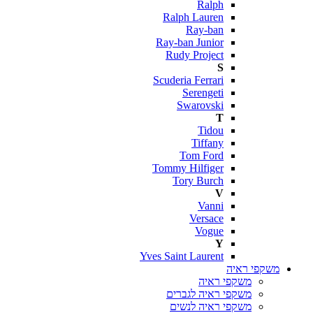
Ralph
Ralph Lauren
Ray-ban
Ray-ban Junior
Rudy Project
S
Scuderia Ferrari
Serengeti
Swarovski
T
Tidou
Tiffany
Tom Ford
Tommy Hilfiger
Tory Burch
V
Vanni
Versace
Vogue
Y
Yves Saint Laurent
משקפי ראיה
משקפי ראיה
משקפי ראיה לגברים
משקפי ראיה לנשים