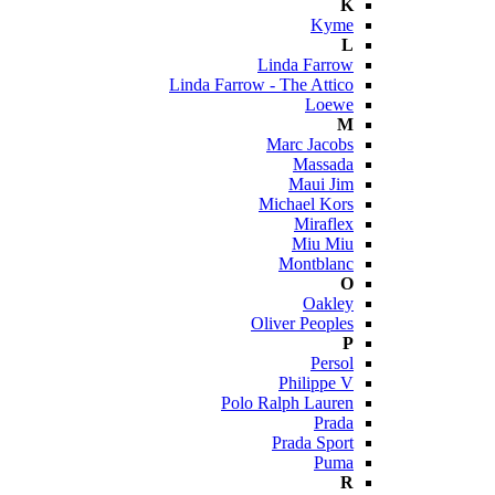
K
Kyme
L
Linda Farrow
Linda Farrow - The Attico
Loewe
M
Marc Jacobs
Massada
Maui Jim
Michael Kors
Miraflex
Miu Miu
Montblanc
O
Oakley
Oliver Peoples
P
Persol
Philippe V
Polo Ralph Lauren
Prada
Prada Sport
Puma
R