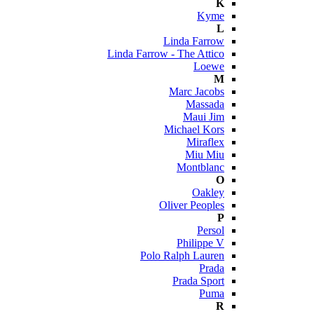
K
Kyme
L
Linda Farrow
Linda Farrow - The Attico
Loewe
M
Marc Jacobs
Massada
Maui Jim
Michael Kors
Miraflex
Miu Miu
Montblanc
O
Oakley
Oliver Peoples
P
Persol
Philippe V
Polo Ralph Lauren
Prada
Prada Sport
Puma
R