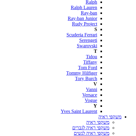
Ralph
Ralph Lauren
Ray-ban
Ray-ban Junior
Rudy Project
S
Scuderia Ferrari
Serengeti
Swarovski
T
Tidou
Tiffany
Tom Ford
Tommy Hilfiger
Tory Burch
V
Vanni
Versace
Vogue
Y
Yves Saint Laurent
משקפי ראיה
משקפי ראיה
משקפי ראיה לגברים
משקפי ראיה לנשים