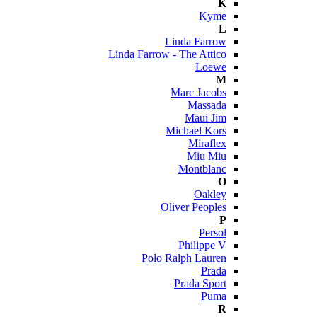
K
Kyme
L
Linda Farrow
Linda Farrow - The Attico
Loewe
M
Marc Jacobs
Massada
Maui Jim
Michael Kors
Miraflex
Miu Miu
Montblanc
O
Oakley
Oliver Peoples
P
Persol
Philippe V
Polo Ralph Lauren
Prada
Prada Sport
Puma
R