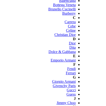
Balenciaga
Bottega Veneta
Brunello Cucinelli
Burberry
C
Carrera
Cebe
Celine
Christian Dior
D
Dior
Dita
Dolce & Gabbana
E
Emporio Armani
F
Fendi
Ferrari
G
Giorgio Armani
Givenchy Paris
Gucci
Guess
J
Jimmy Choo