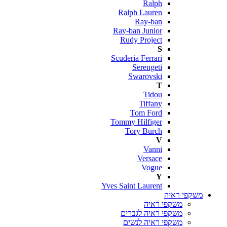
Ralph
Ralph Lauren
Ray-ban
Ray-ban Junior
Rudy Project
S
Scuderia Ferrari
Serengeti
Swarovski
T
Tidou
Tiffany
Tom Ford
Tommy Hilfiger
Tory Burch
V
Vanni
Versace
Vogue
Y
Yves Saint Laurent
משקפי ראיה
משקפי ראיה
משקפי ראיה לגברים
משקפי ראיה לנשים