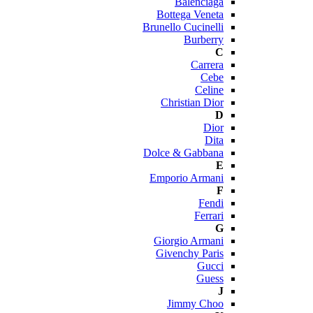
Balenciaga
Bottega Veneta
Brunello Cucinelli
Burberry
C
Carrera
Cebe
Celine
Christian Dior
D
Dior
Dita
Dolce & Gabbana
E
Emporio Armani
F
Fendi
Ferrari
G
Giorgio Armani
Givenchy Paris
Gucci
Guess
J
Jimmy Choo