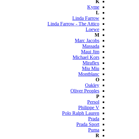
K
Kyme
L
Linda Farrow
Linda Farrow - The Attico
Loewe
M
Marc Jacobs
Massada
Maui Jim
Michael Kors
Miraflex
Miu Miu
Montblanc
O
Oakley
Oliver Peoples
P
Persol
Philippe V
Polo Ralph Lauren
Prada
Prada Sport
Puma
R