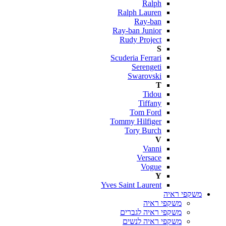
Ralph
Ralph Lauren
Ray-ban
Ray-ban Junior
Rudy Project
S
Scuderia Ferrari
Serengeti
Swarovski
T
Tidou
Tiffany
Tom Ford
Tommy Hilfiger
Tory Burch
V
Vanni
Versace
Vogue
Y
Yves Saint Laurent
משקפי ראיה
משקפי ראיה
משקפי ראיה לגברים
משקפי ראיה לנשים