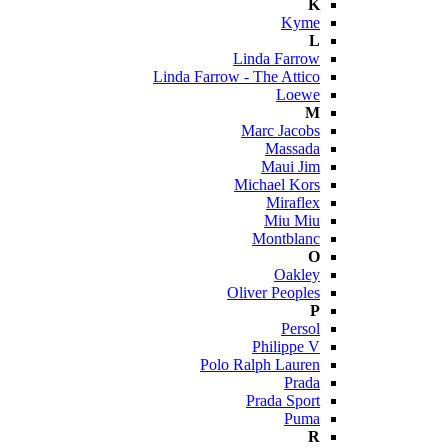
K
Kyme
L
Linda Farrow
Linda Farrow - The Attico
Loewe
M
Marc Jacobs
Massada
Maui Jim
Michael Kors
Miraflex
Miu Miu
Montblanc
O
Oakley
Oliver Peoples
P
Persol
Philippe V
Polo Ralph Lauren
Prada
Prada Sport
Puma
R