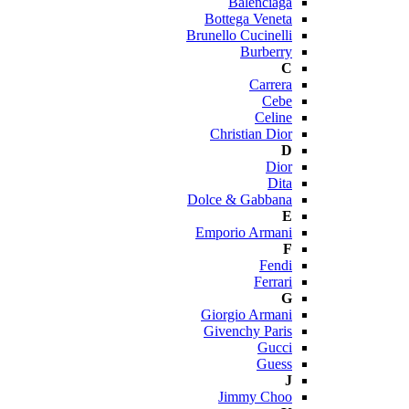
Balenciaga
Bottega Veneta
Brunello Cucinelli
Burberry
C
Carrera
Cebe
Celine
Christian Dior
D
Dior
Dita
Dolce & Gabbana
E
Emporio Armani
F
Fendi
Ferrari
G
Giorgio Armani
Givenchy Paris
Gucci
Guess
J
Jimmy Choo