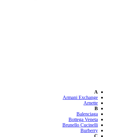
A
Armani Exchange
Arnette
B
Balenciaga
Bottega Veneta
Brunello Cucinelli
Burberry
C