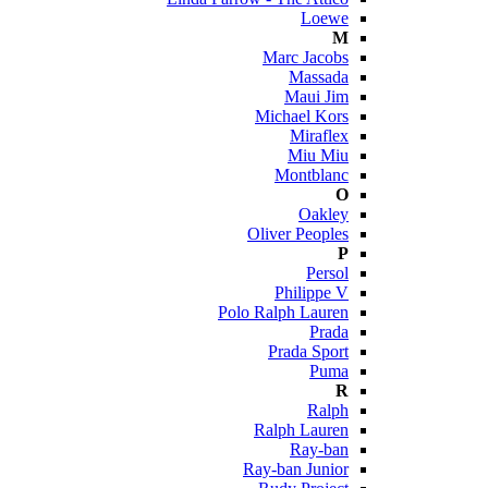
Loewe
M
Marc Jacobs
Massada
Maui Jim
Michael Kors
Miraflex
Miu Miu
Montblanc
O
Oakley
Oliver Peoples
P
Persol
Philippe V
Polo Ralph Lauren
Prada
Prada Sport
Puma
R
Ralph
Ralph Lauren
Ray-ban
Ray-ban Junior