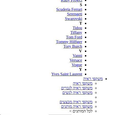
Rudy Project
S
Scuderia Ferrari
Serengeti
Swarovski
T
Tidou
Tiffany
Tom Ford
Tommy Hilfiger
Tory Burch
V
Vanni
Versace
Vogue
Y
Yves Saint Laurent
משקפי ראיה
משקפי ראיה
משקפי ראיה לגברים
משקפי ראיה לנשים
משקפי ראיה מבצעים
משקפי ראיה מותגים
לכל המותגים >