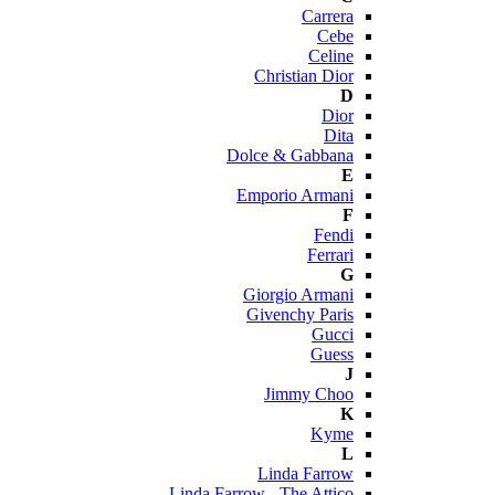
Carrera
Cebe
Celine
Christian Dior
D
Dior
Dita
Dolce & Gabbana
E
Emporio Armani
F
Fendi
Ferrari
G
Giorgio Armani
Givenchy Paris
Gucci
Guess
J
Jimmy Choo
K
Kyme
L
Linda Farrow
Linda Farrow - The Attico