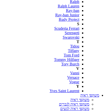
Ralph
Ralph Lauren
Ray-ban
Ray-ban Junior
Rudy Project
S
Scuderia Ferrari
Serengeti
Swarovski
T
Tidou
Tiffany
Tom Ford
Tommy Hilfiger
Tory Burch
V
Vanni
Versace
Vogue
Y
Yves Saint Laurent
משקפי ראיה
משקפי ראיה
משקפי ראיה לגברים
משקפי ראיה לנשים