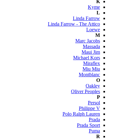
K
Kyme
L
Linda Farrow
Linda Farrow - The Attico
Loewe
M
Marc Jacobs
Massada
Maui Jim
Michael Kors
Miraflex
Miu Miu
Montblanc
O
Oakley
Oliver Peoples
P
Persol
Philippe V
Polo Ralph Lauren
Prada
Prada Sport
Puma
R