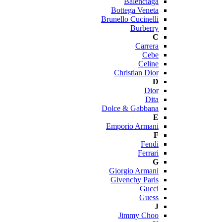
Balenciaga
Bottega Veneta
Brunello Cucinelli
Burberry
C
Carrera
Cebe
Celine
Christian Dior
D
Dior
Dita
Dolce & Gabbana
E
Emporio Armani
F
Fendi
Ferrari
G
Giorgio Armani
Givenchy Paris
Gucci
Guess
J
Jimmy Choo