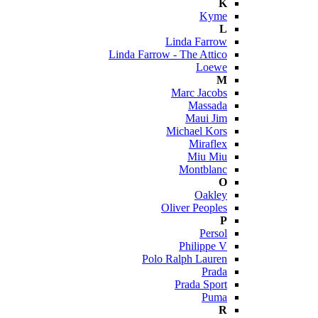
K
Kyme
L
Linda Farrow
Linda Farrow - The Attico
Loewe
M
Marc Jacobs
Massada
Maui Jim
Michael Kors
Miraflex
Miu Miu
Montblanc
O
Oakley
Oliver Peoples
P
Persol
Philippe V
Polo Ralph Lauren
Prada
Prada Sport
Puma
R