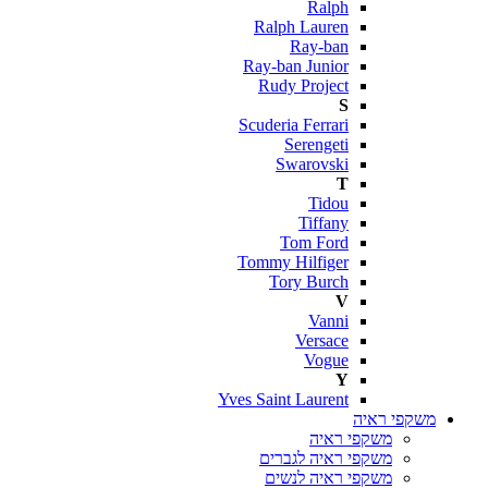
Ralph
Ralph Lauren
Ray-ban
Ray-ban Junior
Rudy Project
S
Scuderia Ferrari
Serengeti
Swarovski
T
Tidou
Tiffany
Tom Ford
Tommy Hilfiger
Tory Burch
V
Vanni
Versace
Vogue
Y
Yves Saint Laurent
משקפי ראיה
משקפי ראיה
משקפי ראיה לגברים
משקפי ראיה לנשים