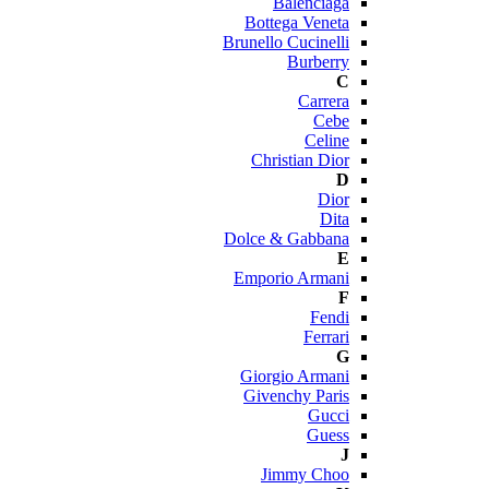
Balenciaga
Bottega Veneta
Brunello Cucinelli
Burberry
C
Carrera
Cebe
Celine
Christian Dior
D
Dior
Dita
Dolce & Gabbana
E
Emporio Armani
F
Fendi
Ferrari
G
Giorgio Armani
Givenchy Paris
Gucci
Guess
J
Jimmy Choo