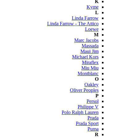
K
Kyme
L
Linda Farrow
Linda Farrow - The Attico
Loewe
M
Marc Jacobs
Massada
Maui Jim
Michael Kors
Miraflex
Miu Miu
Montblanc
O
Oakley
Oliver Peoples
P
Persol
Philippe V
Polo Ralph Lauren
Prada
Prada Sport
Puma
R