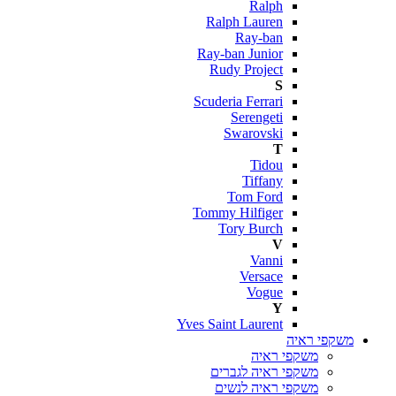
Ralph
Ralph Lauren
Ray-ban
Ray-ban Junior
Rudy Project
S
Scuderia Ferrari
Serengeti
Swarovski
T
Tidou
Tiffany
Tom Ford
Tommy Hilfiger
Tory Burch
V
Vanni
Versace
Vogue
Y
Yves Saint Laurent
משקפי ראיה
משקפי ראיה
משקפי ראיה לגברים
משקפי ראיה לנשים