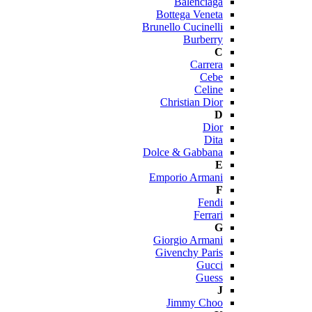
Balenciaga
Bottega Veneta
Brunello Cucinelli
Burberry
C
Carrera
Cebe
Celine
Christian Dior
D
Dior
Dita
Dolce & Gabbana
E
Emporio Armani
F
Fendi
Ferrari
G
Giorgio Armani
Givenchy Paris
Gucci
Guess
J
Jimmy Choo