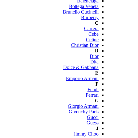
Balenciaga
Bottega Veneta
Brunello Cucinelli
Burberry
C
Carrera
Cebe
Celine
Christian Dior
D
Dior
Dita
Dolce & Gabbana
E
Emporio Armani
F
Fendi
Ferrari
G
Giorgio Armani
Givenchy Paris
Gucci
Guess
J
Jimmy Choo