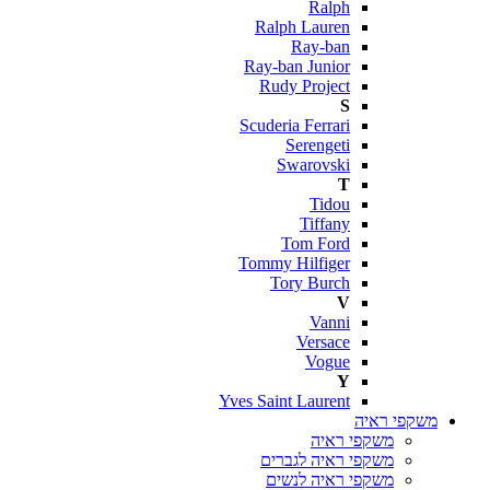
Ralph
Ralph Lauren
Ray-ban
Ray-ban Junior
Rudy Project
S
Scuderia Ferrari
Serengeti
Swarovski
T
Tidou
Tiffany
Tom Ford
Tommy Hilfiger
Tory Burch
V
Vanni
Versace
Vogue
Y
Yves Saint Laurent
משקפי ראיה
משקפי ראיה
משקפי ראיה לגברים
משקפי ראיה לנשים