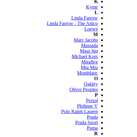
K
Kyme
L
Linda Farrow
Linda Farrow - The Attico
Loewe
M
Marc Jacobs
Massada
Maui Jim
Michael Kors
Miraflex
Miu Miu
Montblanc
O
Oakley
Oliver Peoples
P
Persol
Philippe V
Polo Ralph Lauren
Prada
Prada Sport
Puma
R