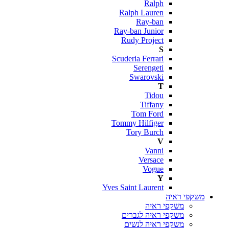
Ralph
Ralph Lauren
Ray-ban
Ray-ban Junior
Rudy Project
S
Scuderia Ferrari
Serengeti
Swarovski
T
Tidou
Tiffany
Tom Ford
Tommy Hilfiger
Tory Burch
V
Vanni
Versace
Vogue
Y
Yves Saint Laurent
משקפי ראיה
משקפי ראיה
משקפי ראיה לגברים
משקפי ראיה לנשים