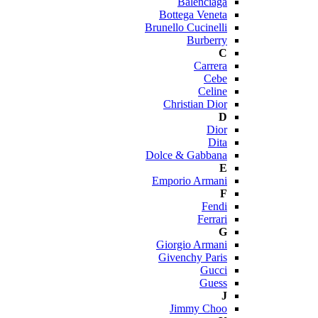
Balenciaga
Bottega Veneta
Brunello Cucinelli
Burberry
C
Carrera
Cebe
Celine
Christian Dior
D
Dior
Dita
Dolce & Gabbana
E
Emporio Armani
F
Fendi
Ferrari
G
Giorgio Armani
Givenchy Paris
Gucci
Guess
J
Jimmy Choo