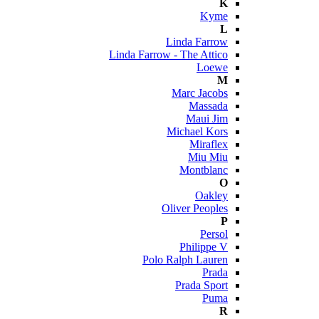
K
Kyme
L
Linda Farrow
Linda Farrow - The Attico
Loewe
M
Marc Jacobs
Massada
Maui Jim
Michael Kors
Miraflex
Miu Miu
Montblanc
O
Oakley
Oliver Peoples
P
Persol
Philippe V
Polo Ralph Lauren
Prada
Prada Sport
Puma
R