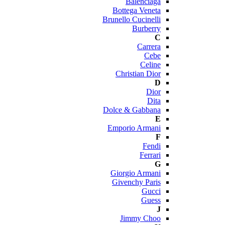
Balenciaga
Bottega Veneta
Brunello Cucinelli
Burberry
C
Carrera
Cebe
Celine
Christian Dior
D
Dior
Dita
Dolce & Gabbana
E
Emporio Armani
F
Fendi
Ferrari
G
Giorgio Armani
Givenchy Paris
Gucci
Guess
J
Jimmy Choo