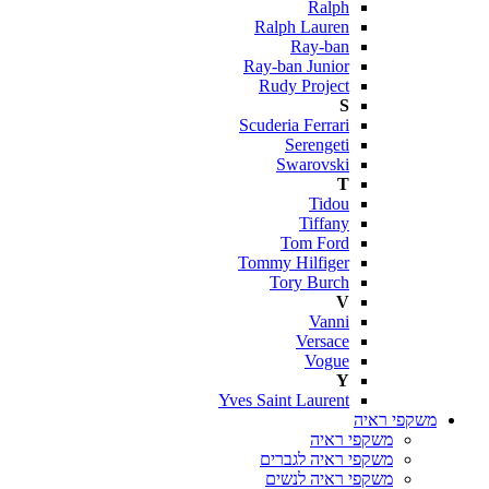
Ralph
Ralph Lauren
Ray-ban
Ray-ban Junior
Rudy Project
S
Scuderia Ferrari
Serengeti
Swarovski
T
Tidou
Tiffany
Tom Ford
Tommy Hilfiger
Tory Burch
V
Vanni
Versace
Vogue
Y
Yves Saint Laurent
משקפי ראיה
משקפי ראיה
משקפי ראיה לגברים
משקפי ראיה לנשים