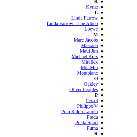
K
Kyme
L
Linda Farrow
Linda Farrow - The Attico
Loewe
M
Marc Jacobs
Massada
Maui Jim
Michael Kors
Miraflex
Miu Miu
Montblanc
O
Oakley
Oliver Peoples
P
Persol
Philippe V
Polo Ralph Lauren
Prada
Prada Sport
Puma
R