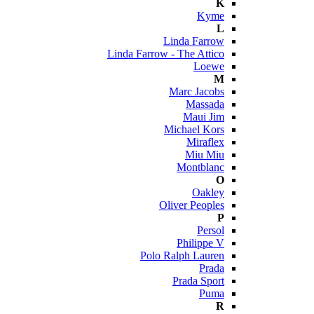
K
Kyme
L
Linda Farrow
Linda Farrow - The Attico
Loewe
M
Marc Jacobs
Massada
Maui Jim
Michael Kors
Miraflex
Miu Miu
Montblanc
O
Oakley
Oliver Peoples
P
Persol
Philippe V
Polo Ralph Lauren
Prada
Prada Sport
Puma
R