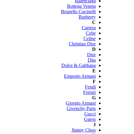
Balenciaga
Bottega Veneta
Brunello Cucinelli
Burberry
C
Carrera
Cebe
Celine
Christian Dior
D
Dior
Dita
Dolce & Gabbana
E
Emporio Armani
F
Fendi
Ferrari
G
Giorgio Armani
Givenchy Paris
Gucci
Guess
J
Jimmy Choo