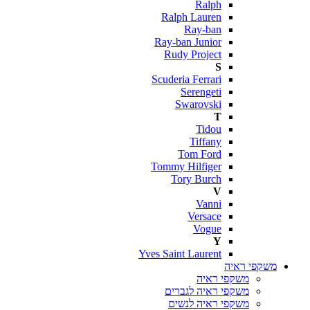
Ralph
Ralph Lauren
Ray-ban
Ray-ban Junior
Rudy Project
S
Scuderia Ferrari
Serengeti
Swarovski
T
Tidou
Tiffany
Tom Ford
Tommy Hilfiger
Tory Burch
V
Vanni
Versace
Vogue
Y
Yves Saint Laurent
משקפי ראיה
משקפי ראיה
משקפי ראיה לגברים
משקפי ראיה לנשים