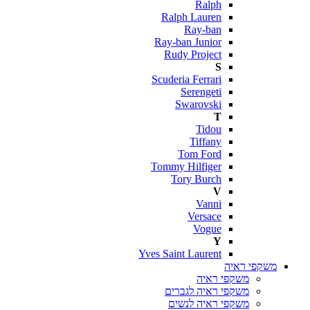
Ralph
Ralph Lauren
Ray-ban
Ray-ban Junior
Rudy Project
S
Scuderia Ferrari
Serengeti
Swarovski
T
Tidou
Tiffany
Tom Ford
Tommy Hilfiger
Tory Burch
V
Vanni
Versace
Vogue
Y
Yves Saint Laurent
משקפי ראיה
משקפי ראיה
משקפי ראיה לגברים
משקפי ראיה לנשים