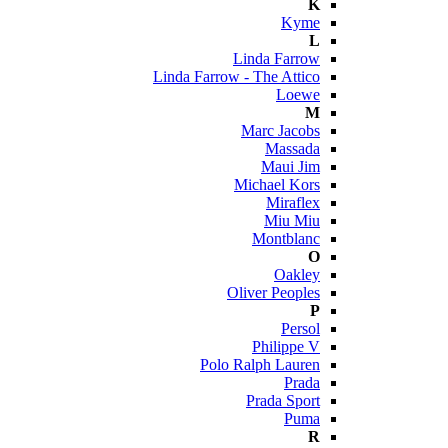
K
Kyme
L
Linda Farrow
Linda Farrow - The Attico
Loewe
M
Marc Jacobs
Massada
Maui Jim
Michael Kors
Miraflex
Miu Miu
Montblanc
O
Oakley
Oliver Peoples
P
Persol
Philippe V
Polo Ralph Lauren
Prada
Prada Sport
Puma
R