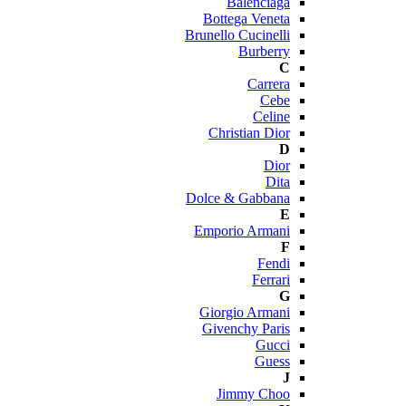
Balenciaga
Bottega Veneta
Brunello Cucinelli
Burberry
C
Carrera
Cebe
Celine
Christian Dior
D
Dior
Dita
Dolce & Gabbana
E
Emporio Armani
F
Fendi
Ferrari
G
Giorgio Armani
Givenchy Paris
Gucci
Guess
J
Jimmy Choo