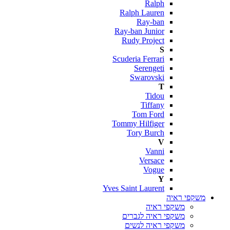
Ralph
Ralph Lauren
Ray-ban
Ray-ban Junior
Rudy Project
S
Scuderia Ferrari
Serengeti
Swarovski
T
Tidou
Tiffany
Tom Ford
Tommy Hilfiger
Tory Burch
V
Vanni
Versace
Vogue
Y
Yves Saint Laurent
משקפי ראיה
משקפי ראיה
משקפי ראיה לגברים
משקפי ראיה לנשים