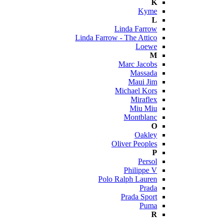
K
Kyme
L
Linda Farrow
Linda Farrow - The Attico
Loewe
M
Marc Jacobs
Massada
Maui Jim
Michael Kors
Miraflex
Miu Miu
Montblanc
O
Oakley
Oliver Peoples
P
Persol
Philippe V
Polo Ralph Lauren
Prada
Prada Sport
Puma
R