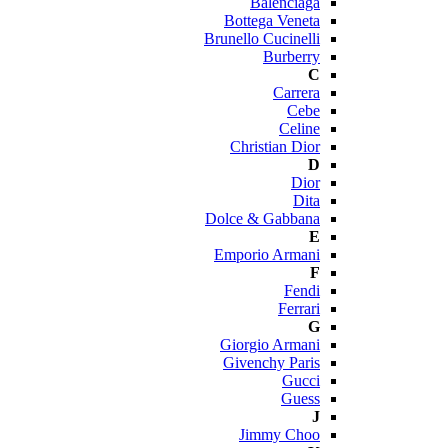
Balenciaga
Bottega Veneta
Brunello Cucinelli
Burberry
C
Carrera
Cebe
Celine
Christian Dior
D
Dior
Dita
Dolce & Gabbana
E
Emporio Armani
F
Fendi
Ferrari
G
Giorgio Armani
Givenchy Paris
Gucci
Guess
J
Jimmy Choo