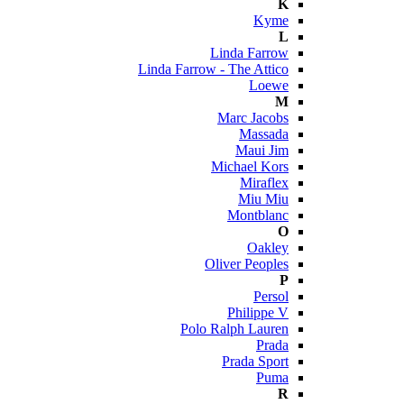
K
Kyme
L
Linda Farrow
Linda Farrow - The Attico
Loewe
M
Marc Jacobs
Massada
Maui Jim
Michael Kors
Miraflex
Miu Miu
Montblanc
O
Oakley
Oliver Peoples
P
Persol
Philippe V
Polo Ralph Lauren
Prada
Prada Sport
Puma
R