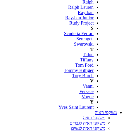
Ralph
Ralph Lauren
Ray-ban
Ray-ban Junior
Rudy Project
S
Scuderia Ferrari
Serengeti
Swarovski
T
Tidou
Tiffany
Tom Ford
Tommy Hilfiger
Tory Burch
V
Vanni
Versace
Vogue
Y
Yves Saint Laurent
משקפי ראיה
משקפי ראיה
משקפי ראיה לגברים
משקפי ראיה לנשים