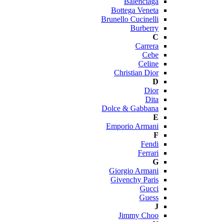
Balenciaga
Bottega Veneta
Brunello Cucinelli
Burberry
C
Carrera
Cebe
Celine
Christian Dior
D
Dior
Dita
Dolce & Gabbana
E
Emporio Armani
F
Fendi
Ferrari
G
Giorgio Armani
Givenchy Paris
Gucci
Guess
J
Jimmy Choo