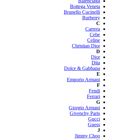
Balenciaga
Bottega Veneta
Brunello Cucinelli
Burberry
C
Carrera
Cebe
Celine
Christian Dior
D
Dior
Dita
Dolce & Gabbana
E
Emporio Armani
F
Fendi
Ferrari
G
Giorgio Armani
Givenchy Paris
Gucci
Guess
J
Jimmy Choo