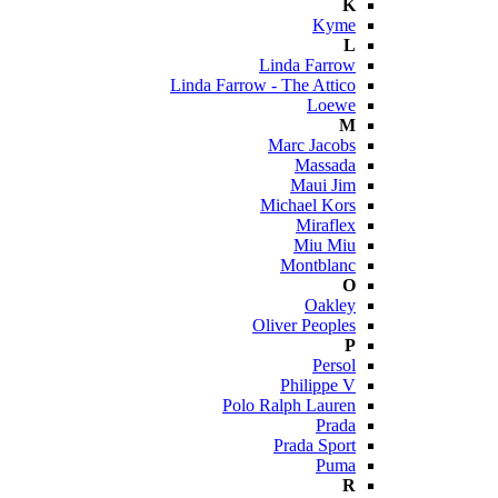
K
Kyme
L
Linda Farrow
Linda Farrow - The Attico
Loewe
M
Marc Jacobs
Massada
Maui Jim
Michael Kors
Miraflex
Miu Miu
Montblanc
O
Oakley
Oliver Peoples
P
Persol
Philippe V
Polo Ralph Lauren
Prada
Prada Sport
Puma
R