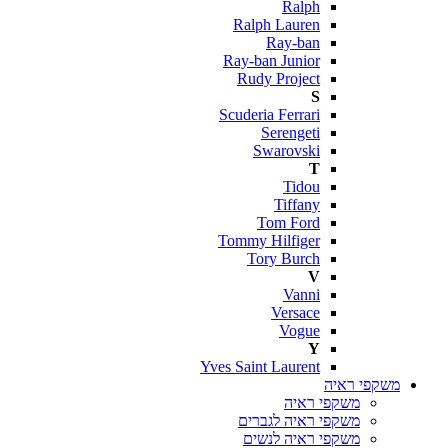
Ralph
Ralph Lauren
Ray-ban
Ray-ban Junior
Rudy Project
S
Scuderia Ferrari
Serengeti
Swarovski
T
Tidou
Tiffany
Tom Ford
Tommy Hilfiger
Tory Burch
V
Vanni
Versace
Vogue
Y
Yves Saint Laurent
משקפי ראיה
משקפי ראיה
משקפי ראיה לגברים
משקפי ראיה לנשים