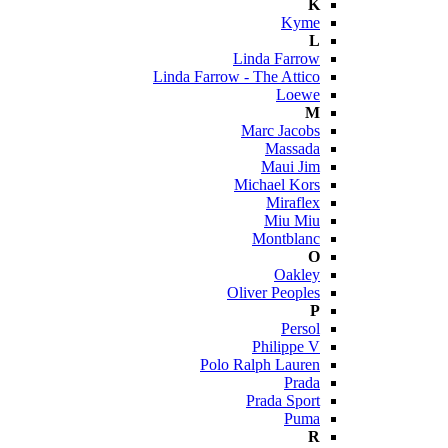
K
Kyme
L
Linda Farrow
Linda Farrow - The Attico
Loewe
M
Marc Jacobs
Massada
Maui Jim
Michael Kors
Miraflex
Miu Miu
Montblanc
O
Oakley
Oliver Peoples
P
Persol
Philippe V
Polo Ralph Lauren
Prada
Prada Sport
Puma
R