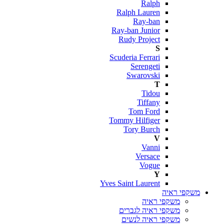
Ralph
Ralph Lauren
Ray-ban
Ray-ban Junior
Rudy Project
S
Scuderia Ferrari
Serengeti
Swarovski
T
Tidou
Tiffany
Tom Ford
Tommy Hilfiger
Tory Burch
V
Vanni
Versace
Vogue
Y
Yves Saint Laurent
משקפי ראיה
משקפי ראיה
משקפי ראיה לגברים
משקפי ראיה לנשים