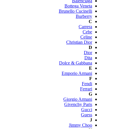
Balenciaga
Bottega Veneta
Brunello Cucinelli
Burberry
C
Carrera
Cebe
Celine
Christian Dior
D
Dior
Dita
Dolce & Gabbana
E
Emporio Armani
F
Fendi
Ferrari
G
Giorgio Armani
Givenchy Paris
Gucci
Guess
J
Jimmy Choo