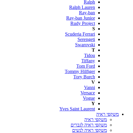
Ralph
Ralph Lauren
Ray-ban
Ray-ban Junior
Rudy Project
S
Scuderia Ferrari
Serengeti
Swarovski
T
Tidou
Tiffany
Tom Ford
Tommy Hilfiger
Tory Burch
V
Vanni
Versace
Vogue
Y
Yves Saint Laurent
משקפי ראיה
משקפי ראיה
משקפי ראיה לגברים
משקפי ראיה לנשים