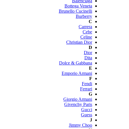
Balenciaga
Bottega Veneta
Brunello Cucinelli
Burberry
C
Carrera
Cebe
Celine
Christian Dior
D
Dior
Dita
Dolce & Gabbana
E
Emporio Armani
F
Fendi
Ferrari
G
Giorgio Armani
Givenchy Paris
Gucci
Guess
J
Jimmy Choo