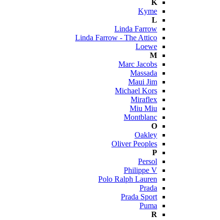
K
Kyme
L
Linda Farrow
Linda Farrow - The Attico
Loewe
M
Marc Jacobs
Massada
Maui Jim
Michael Kors
Miraflex
Miu Miu
Montblanc
O
Oakley
Oliver Peoples
P
Persol
Philippe V
Polo Ralph Lauren
Prada
Prada Sport
Puma
R