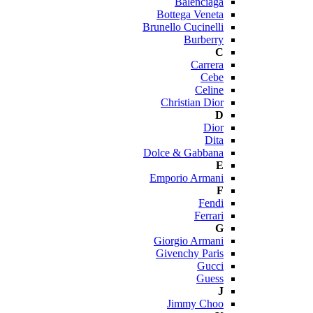
Balenciaga
Bottega Veneta
Brunello Cucinelli
Burberry
C
Carrera
Cebe
Celine
Christian Dior
D
Dior
Dita
Dolce & Gabbana
E
Emporio Armani
F
Fendi
Ferrari
G
Giorgio Armani
Givenchy Paris
Gucci
Guess
J
Jimmy Choo