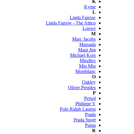
K
Kyme
L
Linda Farrow
Linda Farrow - The Attico
Loewe
M
Marc Jacobs
Massada
Maui Jim
Michael Kors
Miraflex
Miu Miu
Montblanc
O
Oakley
Oliver Peoples
P
Persol
Philippe V
Polo Ralph Lauren
Prada
Prada Sport
Puma
R