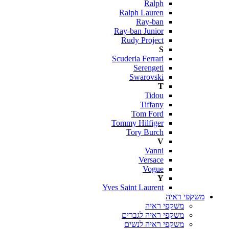
Ralph
Ralph Lauren
Ray-ban
Ray-ban Junior
Rudy Project
S
Scuderia Ferrari
Serengeti
Swarovski
T
Tidou
Tiffany
Tom Ford
Tommy Hilfiger
Tory Burch
V
Vanni
Versace
Vogue
Y
Yves Saint Laurent
משקפי ראיה
משקפי ראיה
משקפי ראיה לגברים
משקפי ראיה לנשים