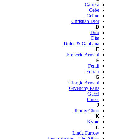
Carrera
Cebe
Celine
Christian Dior
D
Dior
Dita
Dolce & Gabbana
E
Emporio Armani
F
Fendi
Ferrari
G
Giorgio Armani
Givenchy Paris
Gucci
Guess
J
Jimmy Choo
K
Kyme
L
Linda Farrow
Linda Farrow - The Attico