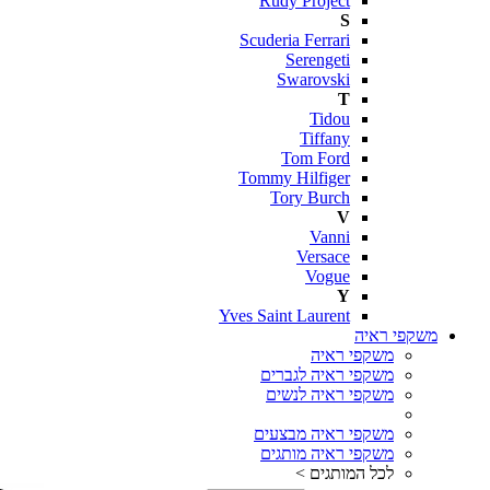
Rudy Project
S
Scuderia Ferrari
Serengeti
Swarovski
T
Tidou
Tiffany
Tom Ford
Tommy Hilfiger
Tory Burch
V
Vanni
Versace
Vogue
Y
Yves Saint Laurent
משקפי ראיה
משקפי ראיה
משקפי ראיה לגברים
משקפי ראיה לנשים
משקפי ראיה מבצעים
משקפי ראיה מותגים
לכל המותגים >