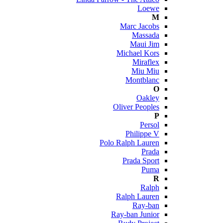
Loewe
M
Marc Jacobs
Massada
Maui Jim
Michael Kors
Miraflex
Miu Miu
Montblanc
O
Oakley
Oliver Peoples
P
Persol
Philippe V
Polo Ralph Lauren
Prada
Prada Sport
Puma
R
Ralph
Ralph Lauren
Ray-ban
Ray-ban Junior