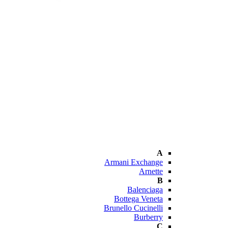
A
Armani Exchange
Arnette
B
Balenciaga
Bottega Veneta
Brunello Cucinelli
Burberry
C