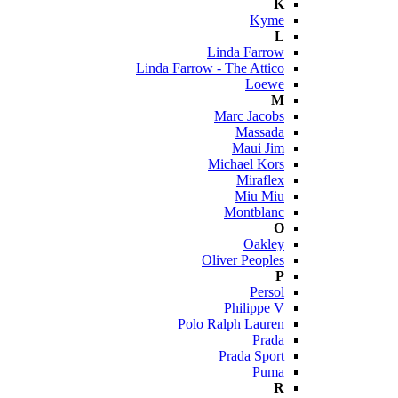
K
Kyme
L
Linda Farrow
Linda Farrow - The Attico
Loewe
M
Marc Jacobs
Massada
Maui Jim
Michael Kors
Miraflex
Miu Miu
Montblanc
O
Oakley
Oliver Peoples
P
Persol
Philippe V
Polo Ralph Lauren
Prada
Prada Sport
Puma
R