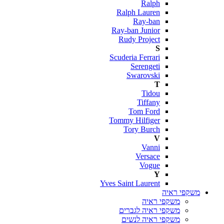
Ralph
Ralph Lauren
Ray-ban
Ray-ban Junior
Rudy Project
S
Scuderia Ferrari
Serengeti
Swarovski
T
Tidou
Tiffany
Tom Ford
Tommy Hilfiger
Tory Burch
V
Vanni
Versace
Vogue
Y
Yves Saint Laurent
משקפי ראיה
משקפי ראיה
משקפי ראיה לגברים
משקפי ראיה לנשים