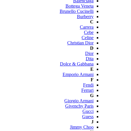
Balenciaga
Bottega Veneta
Brunello Cucinelli
Burberry
C
Carrera
Cebe
Celine
Christian Dior
D
Dior
Dita
Dolce & Gabbana
E
Emporio Armani
F
Fendi
Ferrari
G
Giorgio Armani
Givenchy Paris
Gucci
Guess
J
Jimmy Choo