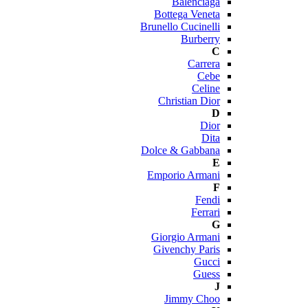
Balenciaga
Bottega Veneta
Brunello Cucinelli
Burberry
C
Carrera
Cebe
Celine
Christian Dior
D
Dior
Dita
Dolce & Gabbana
E
Emporio Armani
F
Fendi
Ferrari
G
Giorgio Armani
Givenchy Paris
Gucci
Guess
J
Jimmy Choo