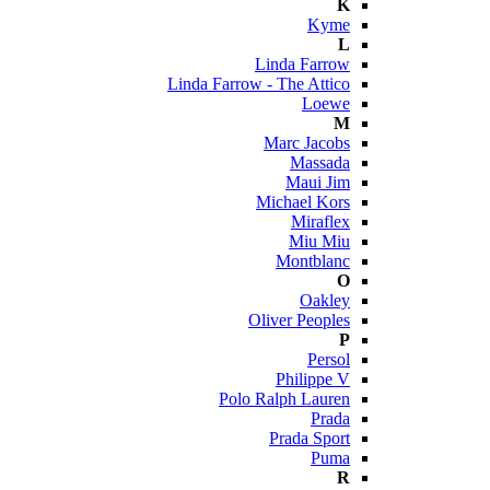
K
Kyme
L
Linda Farrow
Linda Farrow - The Attico
Loewe
M
Marc Jacobs
Massada
Maui Jim
Michael Kors
Miraflex
Miu Miu
Montblanc
O
Oakley
Oliver Peoples
P
Persol
Philippe V
Polo Ralph Lauren
Prada
Prada Sport
Puma
R