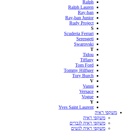
Ralph
Ralph Lauren
Ray-ban
Ray-ban Junior
Rudy Project
S
Scuderia Ferrari
Serengeti
Swarovski
T
Tidou
Tiffany
Tom Ford
Tommy Hilfiger
Tory Burch
V
Vanni
Versace
Vogue
Y
Yves Saint Laurent
משקפי ראיה
משקפי ראיה
משקפי ראיה לגברים
משקפי ראיה לנשים