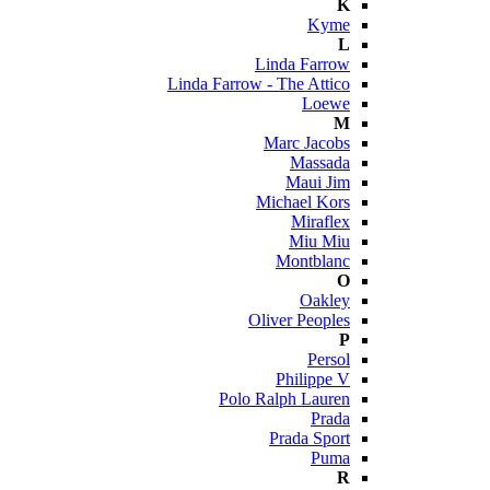
K
Kyme
L
Linda Farrow
Linda Farrow - The Attico
Loewe
M
Marc Jacobs
Massada
Maui Jim
Michael Kors
Miraflex
Miu Miu
Montblanc
O
Oakley
Oliver Peoples
P
Persol
Philippe V
Polo Ralph Lauren
Prada
Prada Sport
Puma
R