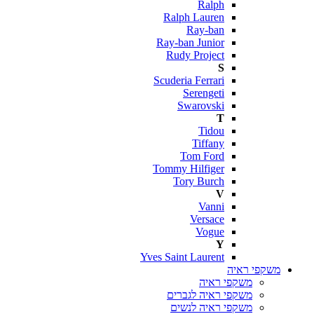
Ralph
Ralph Lauren
Ray-ban
Ray-ban Junior
Rudy Project
S
Scuderia Ferrari
Serengeti
Swarovski
T
Tidou
Tiffany
Tom Ford
Tommy Hilfiger
Tory Burch
V
Vanni
Versace
Vogue
Y
Yves Saint Laurent
משקפי ראיה
משקפי ראיה
משקפי ראיה לגברים
משקפי ראיה לנשים