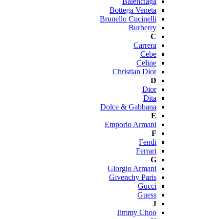
Balenciaga
Bottega Veneta
Brunello Cucinelli
Burberry
C
Carrera
Cebe
Celine
Christian Dior
D
Dior
Dita
Dolce & Gabbana
E
Emporio Armani
F
Fendi
Ferrari
G
Giorgio Armani
Givenchy Paris
Gucci
Guess
J
Jimmy Choo