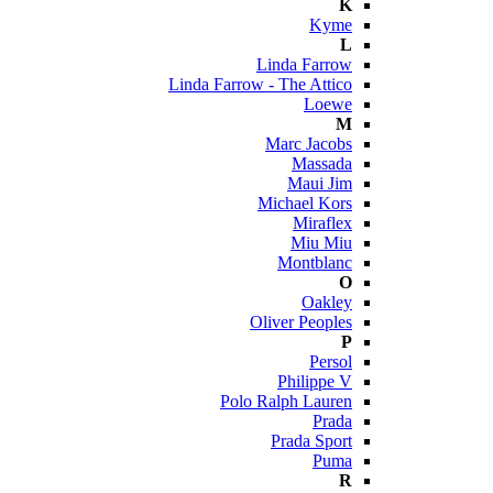
K
Kyme
L
Linda Farrow
Linda Farrow - The Attico
Loewe
M
Marc Jacobs
Massada
Maui Jim
Michael Kors
Miraflex
Miu Miu
Montblanc
O
Oakley
Oliver Peoples
P
Persol
Philippe V
Polo Ralph Lauren
Prada
Prada Sport
Puma
R