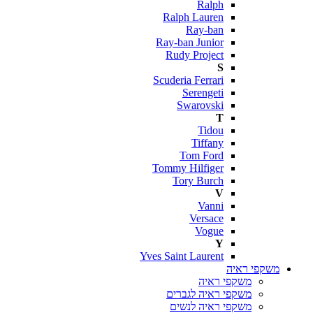
Ralph
Ralph Lauren
Ray-ban
Ray-ban Junior
Rudy Project
S
Scuderia Ferrari
Serengeti
Swarovski
T
Tidou
Tiffany
Tom Ford
Tommy Hilfiger
Tory Burch
V
Vanni
Versace
Vogue
Y
Yves Saint Laurent
משקפי ראיה
משקפי ראיה
משקפי ראיה לגברים
משקפי ראיה לנשים