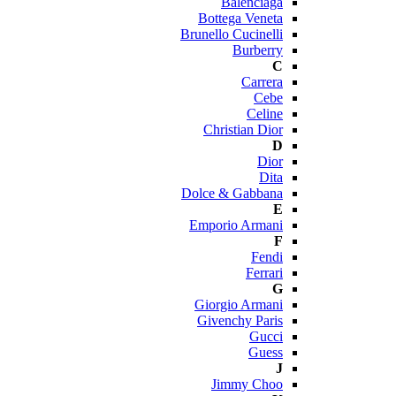
Balenciaga
Bottega Veneta
Brunello Cucinelli
Burberry
C
Carrera
Cebe
Celine
Christian Dior
D
Dior
Dita
Dolce & Gabbana
E
Emporio Armani
F
Fendi
Ferrari
G
Giorgio Armani
Givenchy Paris
Gucci
Guess
J
Jimmy Choo