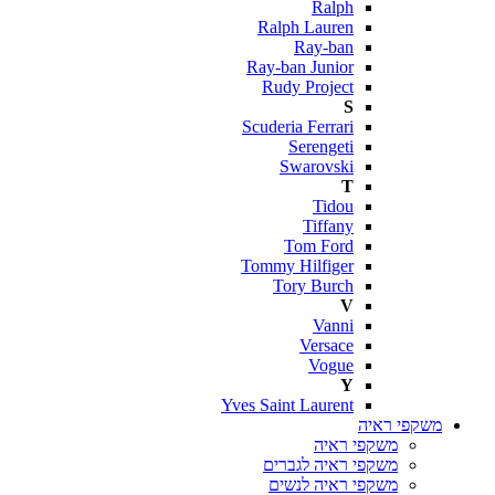
Ralph
Ralph Lauren
Ray-ban
Ray-ban Junior
Rudy Project
S
Scuderia Ferrari
Serengeti
Swarovski
T
Tidou
Tiffany
Tom Ford
Tommy Hilfiger
Tory Burch
V
Vanni
Versace
Vogue
Y
Yves Saint Laurent
משקפי ראיה
משקפי ראיה
משקפי ראיה לגברים
משקפי ראיה לנשים