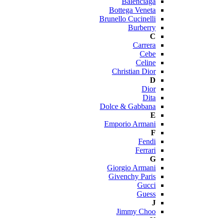
Balenciaga
Bottega Veneta
Brunello Cucinelli
Burberry
C
Carrera
Cebe
Celine
Christian Dior
D
Dior
Dita
Dolce & Gabbana
E
Emporio Armani
F
Fendi
Ferrari
G
Giorgio Armani
Givenchy Paris
Gucci
Guess
J
Jimmy Choo