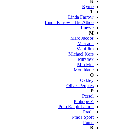
K
Kyme
L
Linda Farrow
Linda Farrow - The Attico
Loewe
M
Marc Jacobs
Massada
Maui Jim
Michael Kors
Miraflex
Miu Miu
Montblanc
O
Oakley
Oliver Peoples
P
Persol
Philippe V
Polo Ralph Lauren
Prada
Prada Sport
Puma
R