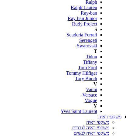
Ralph
Ralph Lauren
Ray-ban
Ray-ban Junior
Rudy Project
S
Scuderia Ferrari
Serengeti
Swarovski
T
Tidou
Tiffany
Tom Ford
Tommy Hilfiger
Tory Burch
V
Vanni
Versace
Vogue
Y
Yves Saint Laurent
משקפי ראיה
משקפי ראיה
משקפי ראיה לגברים
משקפי ראיה לנשים