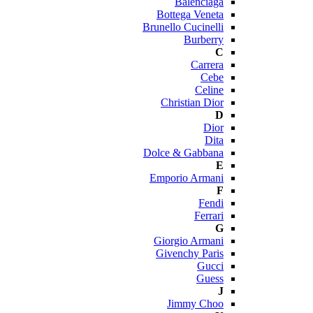
Balenciaga
Bottega Veneta
Brunello Cucinelli
Burberry
C
Carrera
Cebe
Celine
Christian Dior
D
Dior
Dita
Dolce & Gabbana
E
Emporio Armani
F
Fendi
Ferrari
G
Giorgio Armani
Givenchy Paris
Gucci
Guess
J
Jimmy Choo