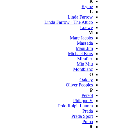
K
Kyme
L
Linda Farrow
Linda Farrow - The Attico
Loewe
M
Marc Jacobs
Massada
Maui Jim
Michael Kors
Miraflex
Miu Miu
Montblanc
O
Oakley
Oliver Peoples
P
Persol
Philippe V
Polo Ralph Lauren
Prada
Prada Sport
Puma
R