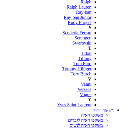
Ralph
Ralph Lauren
Ray-ban
Ray-ban Junior
Rudy Project
S
Scuderia Ferrari
Serengeti
Swarovski
T
Tidou
Tiffany
Tom Ford
Tommy Hilfiger
Tory Burch
V
Vanni
Versace
Vogue
Y
Yves Saint Laurent
משקפי ראיה
משקפי ראיה
משקפי ראיה לגברים
משקפי ראיה לנשים