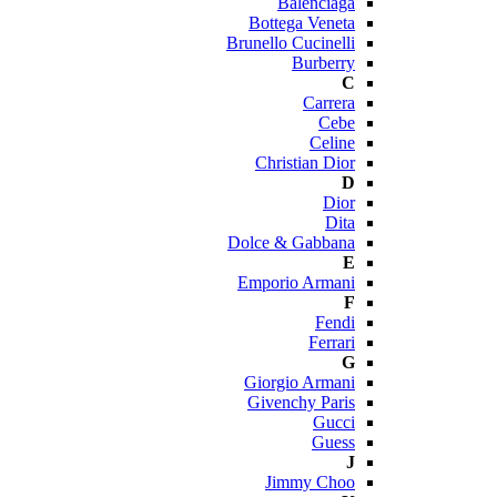
Balenciaga
Bottega Veneta
Brunello Cucinelli
Burberry
C
Carrera
Cebe
Celine
Christian Dior
D
Dior
Dita
Dolce & Gabbana
E
Emporio Armani
F
Fendi
Ferrari
G
Giorgio Armani
Givenchy Paris
Gucci
Guess
J
Jimmy Choo