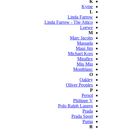
K
Kyme
L
Linda Farrow
Linda Farrow - The Attico
Loewe
M
Marc Jacobs
Massada
Maui Jim
Michael Kors
Miraflex
Miu Miu
Montblanc
O
Oakley
Oliver Peoples
P
Persol
Philippe V
Polo Ralph Lauren
Prada
Prada Sport
Puma
R