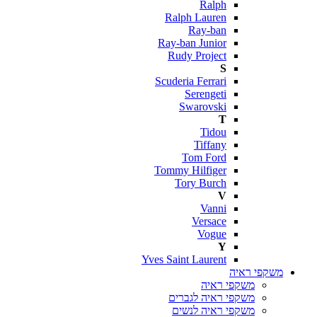
Ralph
Ralph Lauren
Ray-ban
Ray-ban Junior
Rudy Project
S
Scuderia Ferrari
Serengeti
Swarovski
T
Tidou
Tiffany
Tom Ford
Tommy Hilfiger
Tory Burch
V
Vanni
Versace
Vogue
Y
Yves Saint Laurent
משקפי ראיה
משקפי ראיה
משקפי ראיה לגברים
משקפי ראיה לנשים