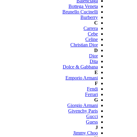
Balenciaga
Bottega Veneta
Brunello Cucinelli
Burberry
C
Carrera
Cebe
Celine
Christian Dior
D
Dior
Dita
Dolce & Gabbana
E
Emporio Armani
F
Fendi
Ferrari
G
Giorgio Armani
Givenchy Paris
Gucci
Guess
J
Jimmy Choo