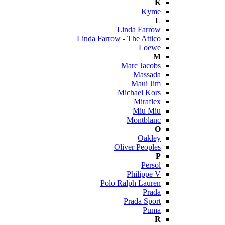
K
Kyme
L
Linda Farrow
Linda Farrow - The Attico
Loewe
M
Marc Jacobs
Massada
Maui Jim
Michael Kors
Miraflex
Miu Miu
Montblanc
O
Oakley
Oliver Peoples
P
Persol
Philippe V
Polo Ralph Lauren
Prada
Prada Sport
Puma
R