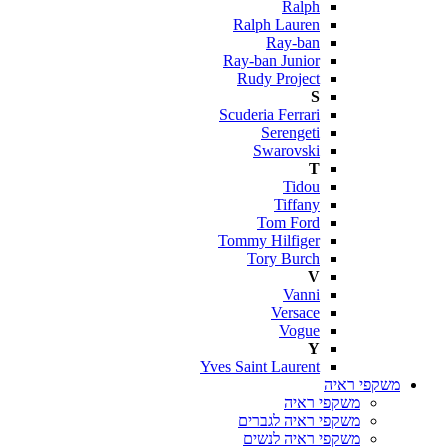
Ralph
Ralph Lauren
Ray-ban
Ray-ban Junior
Rudy Project
S
Scuderia Ferrari
Serengeti
Swarovski
T
Tidou
Tiffany
Tom Ford
Tommy Hilfiger
Tory Burch
V
Vanni
Versace
Vogue
Y
Yves Saint Laurent
משקפי ראיה
משקפי ראיה
משקפי ראיה לגברים
משקפי ראיה לנשים