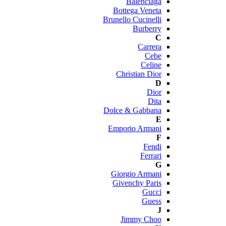
Balenciaga
Bottega Veneta
Brunello Cucinelli
Burberry
C
Carrera
Cebe
Celine
Christian Dior
D
Dior
Dita
Dolce & Gabbana
E
Emporio Armani
F
Fendi
Ferrari
G
Giorgio Armani
Givenchy Paris
Gucci
Guess
J
Jimmy Choo