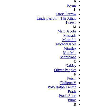
K
Kyme
L
Linda Farrow
Linda Farrow - The Attico
Loewe
M
Marc Jacobs
Massada
Maui Jim
Michael Kors
Miraflex
Miu Miu
Montblanc
O
Oakley
Oliver Peoples
P
Persol
Philippe V
Polo Ralph Lauren
Prada
Prada Sport
Puma
R