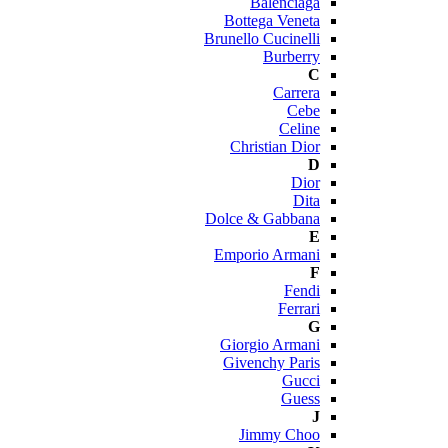
Balenciaga
Bottega Veneta
Brunello Cucinelli
Burberry
C
Carrera
Cebe
Celine
Christian Dior
D
Dior
Dita
Dolce & Gabbana
E
Emporio Armani
F
Fendi
Ferrari
G
Giorgio Armani
Givenchy Paris
Gucci
Guess
J
Jimmy Choo