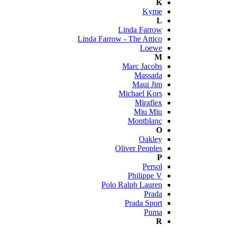
K
Kyme
L
Linda Farrow
Linda Farrow - The Attico
Loewe
M
Marc Jacobs
Massada
Maui Jim
Michael Kors
Miraflex
Miu Miu
Montblanc
O
Oakley
Oliver Peoples
P
Persol
Philippe V
Polo Ralph Lauren
Prada
Prada Sport
Puma
R