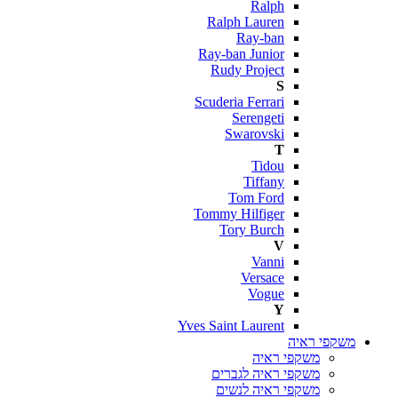
Ralph
Ralph Lauren
Ray-ban
Ray-ban Junior
Rudy Project
S
Scuderia Ferrari
Serengeti
Swarovski
T
Tidou
Tiffany
Tom Ford
Tommy Hilfiger
Tory Burch
V
Vanni
Versace
Vogue
Y
Yves Saint Laurent
משקפי ראיה
משקפי ראיה
משקפי ראיה לגברים
משקפי ראיה לנשים