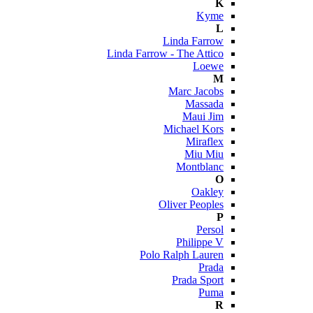
K
Kyme
L
Linda Farrow
Linda Farrow - The Attico
Loewe
M
Marc Jacobs
Massada
Maui Jim
Michael Kors
Miraflex
Miu Miu
Montblanc
O
Oakley
Oliver Peoples
P
Persol
Philippe V
Polo Ralph Lauren
Prada
Prada Sport
Puma
R