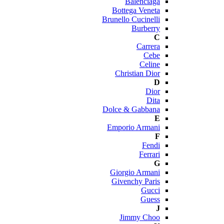
Balenciaga
Bottega Veneta
Brunello Cucinelli
Burberry
C
Carrera
Cebe
Celine
Christian Dior
D
Dior
Dita
Dolce & Gabbana
E
Emporio Armani
F
Fendi
Ferrari
G
Giorgio Armani
Givenchy Paris
Gucci
Guess
J
Jimmy Choo