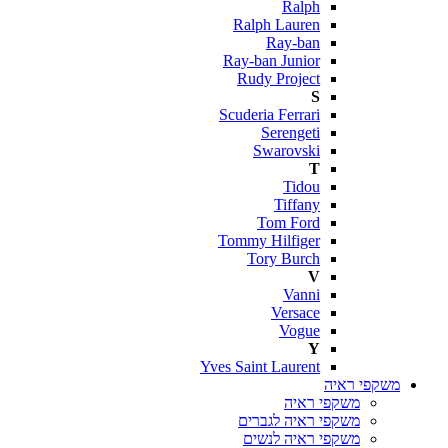
Ralph
Ralph Lauren
Ray-ban
Ray-ban Junior
Rudy Project
S
Scuderia Ferrari
Serengeti
Swarovski
T
Tidou
Tiffany
Tom Ford
Tommy Hilfiger
Tory Burch
V
Vanni
Versace
Vogue
Y
Yves Saint Laurent
משקפי ראיה
משקפי ראיה
משקפי ראיה לגברים
משקפי ראיה לנשים