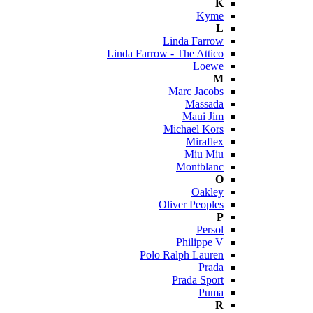
K
Kyme
L
Linda Farrow
Linda Farrow - The Attico
Loewe
M
Marc Jacobs
Massada
Maui Jim
Michael Kors
Miraflex
Miu Miu
Montblanc
O
Oakley
Oliver Peoples
P
Persol
Philippe V
Polo Ralph Lauren
Prada
Prada Sport
Puma
R