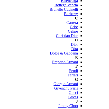
Balenciaga
Bottega Veneta
Brunello Cucinelli
Burberry
C
Carrera
Cebe
Celine
Christian Dior
D
Dior
Dita
Dolce & Gabbana
E
Emporio Armani
F
Fendi
Ferrari
G
Giorgio Armani
Givenchy Paris
Gucci
Guess
J
Jimmy Choo