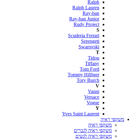
Ralph
Ralph Lauren
Ray-ban
Ray-ban Junior
Rudy Project
S
Scuderia Ferrari
Serengeti
Swarovski
T
Tidou
Tiffany
Tom Ford
Tommy Hilfiger
Tory Burch
V
Vanni
Versace
Vogue
Y
Yves Saint Laurent
משקפי ראיה
משקפי ראיה
משקפי ראיה לגברים
משקפי ראיה לנשים