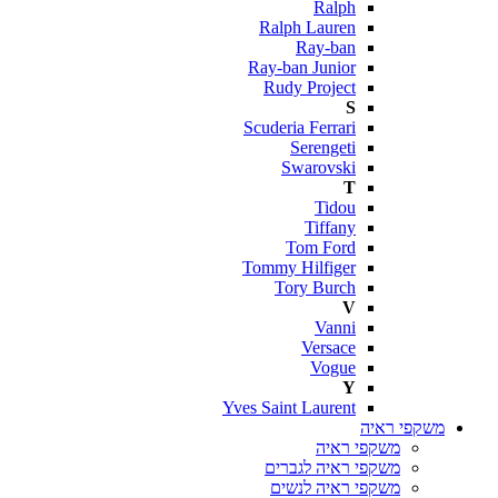
Ralph
Ralph Lauren
Ray-ban
Ray-ban Junior
Rudy Project
S
Scuderia Ferrari
Serengeti
Swarovski
T
Tidou
Tiffany
Tom Ford
Tommy Hilfiger
Tory Burch
V
Vanni
Versace
Vogue
Y
Yves Saint Laurent
משקפי ראיה
משקפי ראיה
משקפי ראיה לגברים
משקפי ראיה לנשים