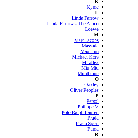
K
Kyme
L
Linda Farrow
Linda Farrow - The Attico
Loewe
M
Marc Jacobs
Massada
Maui Jim
Michael Kors
Miraflex
Miu Miu
Montblanc
O
Oakley
Oliver Peoples
P
Persol
Philippe V
Polo Ralph Lauren
Prada
Prada Sport
Puma
R