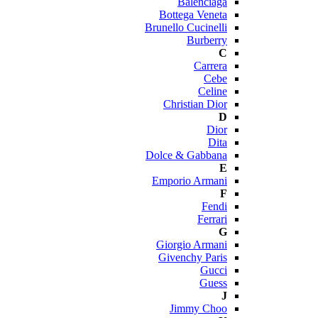
Balenciaga
Bottega Veneta
Brunello Cucinelli
Burberry
C
Carrera
Cebe
Celine
Christian Dior
D
Dior
Dita
Dolce & Gabbana
E
Emporio Armani
F
Fendi
Ferrari
G
Giorgio Armani
Givenchy Paris
Gucci
Guess
J
Jimmy Choo