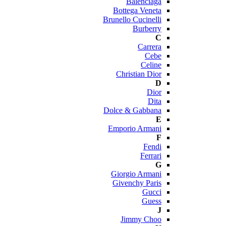
Balenciaga
Bottega Veneta
Brunello Cucinelli
Burberry
C
Carrera
Cebe
Celine
Christian Dior
D
Dior
Dita
Dolce & Gabbana
E
Emporio Armani
F
Fendi
Ferrari
G
Giorgio Armani
Givenchy Paris
Gucci
Guess
J
Jimmy Choo