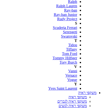
Ralph
Ralph Lauren
Ray-ban
Ray-ban Junior
Rudy Project
S
Scuderia Ferrari
Serengeti
Swarovski
T
Tidou
Tiffany
Tom Ford
Tommy Hilfiger
Tory Burch
V
Vanni
Versace
Vogue
Y
Yves Saint Laurent
משקפי ראיה
משקפי ראיה
משקפי ראיה לגברים
משקפי ראיה לנשים