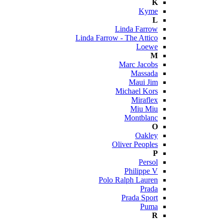
K
Kyme
L
Linda Farrow
Linda Farrow - The Attico
Loewe
M
Marc Jacobs
Massada
Maui Jim
Michael Kors
Miraflex
Miu Miu
Montblanc
O
Oakley
Oliver Peoples
P
Persol
Philippe V
Polo Ralph Lauren
Prada
Prada Sport
Puma
R